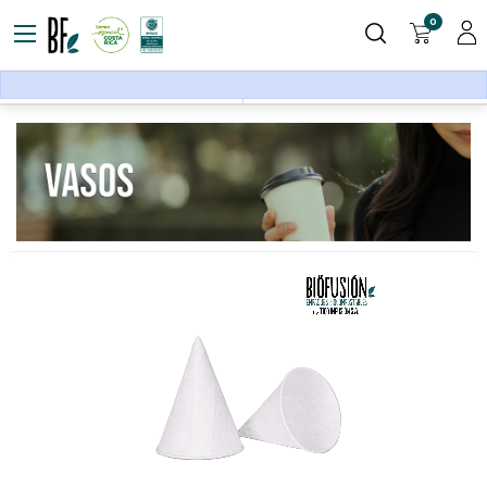
0
Vajilla
Cups
Filters
Sort By