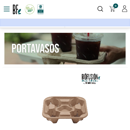
0
Accesorios
Cupholders
Filters
Sort By