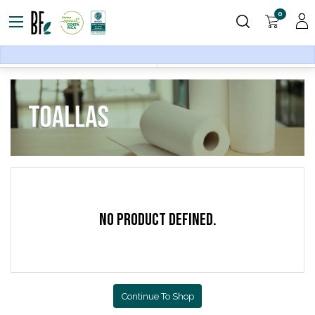
0
Accesorios
Towels
Filters
Sort By
No product defined.
Continue To Shop