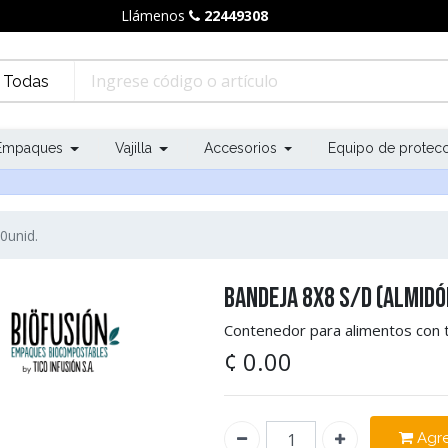
Llámenos
22449308
Todas
Empaques
Vajilla
Accesorios
Equipo de protec
0unid.
Bandeja 8x8 S/D (Almidó
Contenedor para alimentos con t
¢
0.00
Agre