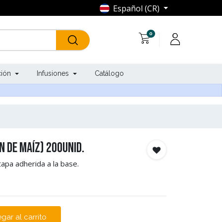
Español (CR)
0
ción
Infusiones
Catálogo
n de Maíz) 200unid.
apa adherida a la base.
gar al carrito