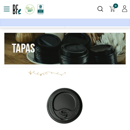
0
Empaque para alimentos
Tapas
Filtros
Ordenar por